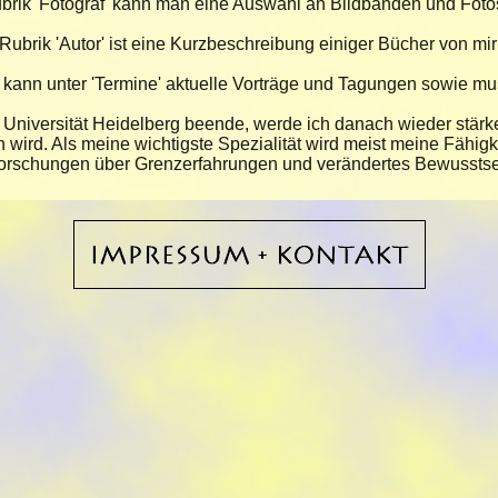
ubrik
'Fotograf'
kann man eine Auswahl an Bildbänden und Fotos
 Rubrik
'Autor'
ist eine Kurzbeschreibung einiger Bücher von mir 
 kann unter
'Termine'
aktuelle Vorträge und Tagungen sowie musik
 Universität Heidelberg beende, werde ich danach wieder stärker 
wird. Als meine wichtigste Spezialität wird meist meine Fähig
Forschungen über Grenzerfahrungen und verändertes Bewusstsei